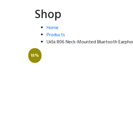
Shop
Home
Products
UiiSii R06 Neck-Mounted Bluetooth Earph
15%