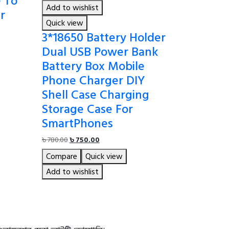
 To
Add to wishlist
r
Quick view
3*18650 Battery Holder
Dual USB Power Bank
Battery Box Mobile
Phone Charger DIY
Shell Case Charging
Storage Case For
SmartPhones
Original
Current
৳
780.00
৳
750.00
price
price
Compare
Quick view
was:
is:
৳ 780.00.
৳ 750.00.
Add to wishlist