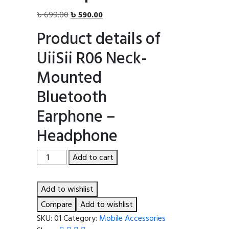
Original
Current
৳
699.00
৳
590.00
price
price
Product details of
was:
is:
৳ 699.00.
৳ 590.00.
UiiSii R06 Neck-
Mounted
Bluetooth
Earphone –
Headphone
UiiSii
Add to cart
R06
Neck-
Add to wishlist
Mounted
Bluetooth
Compare
Add to wishlist
Earphone
SKU:
01
Category:
Mobile Accessories
-