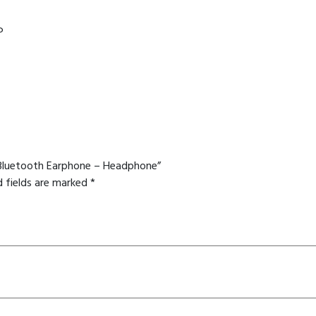
P
d Bluetooth Earphone – Headphone”
d fields are marked
*