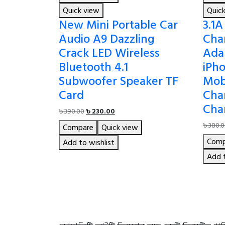
Quick view
Quic
New Mini Portable Car
3.1A
Audio A9 Dazzling
Cha
Crack LED Wireless
Ada
Bluetooth 4.1
iPh
Subwoofer Speaker TF
Mob
Card
Cha
Cha
Original
Current
৳
390.00
৳
230.00
price
price
৳
380.
Compare
Quick view
was:
is:
Comp
৳ 390.00.
৳ 230.00.
Add to wishlist
Add t