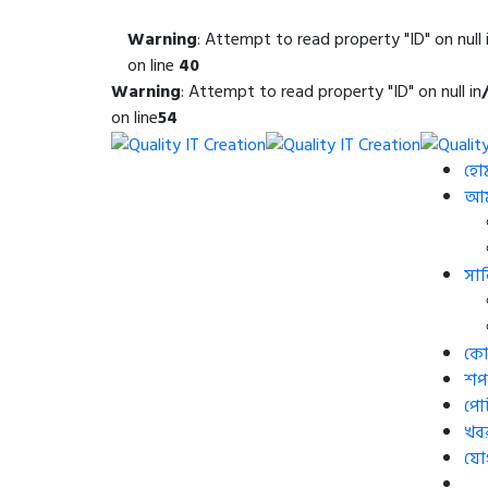
Warning
: Attempt to read property "ID" on null 
on line
40
Warning
: Attempt to read property "ID" on null in
on line
54
হো
আমা
সার
কোর
শপ
পো
খব
যো