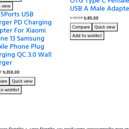
OTG Type C Female
k view
USB A Male Adapte
 5Ports USB
Original
Current
৳
90.00
৳
85.00
rger PD Charging
price
price
Compare
Quick view
pter For Xiaomi
was:
is:
৳ 90.00.
৳ 85.00.
Add to wishlist
one 13 Samsung
ile Phone Plug
rging QC 3.0 Wall
rger
Original
Current
00
৳
350.00
price
price
are
Quick view
was:
is:
৳ 380.00.
৳ 350.00.
o wishlist