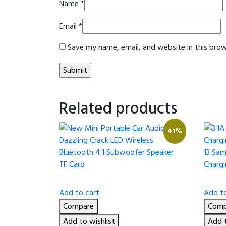
Name
*
Email
*
Save my name, email, and website in this bro
Related products
41%
Add to cart
Add to
Compare
Comp
Add to wishlist
Add t