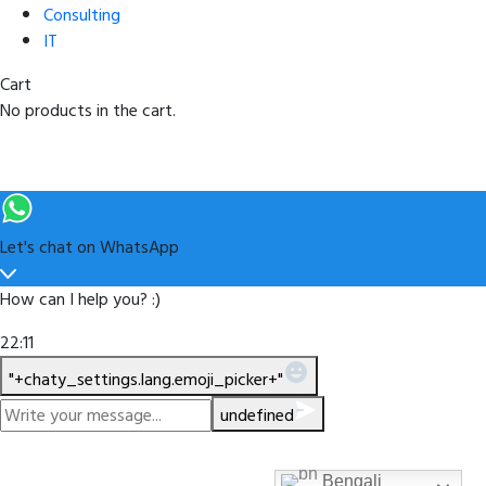
Consulting
IT
Cart
No products in the cart.
Let's chat on WhatsApp
How can I help you? :)
22:11
WhatsApp Message
"+chaty_settings.lang.emoji_picker+"
undefined
Bengali